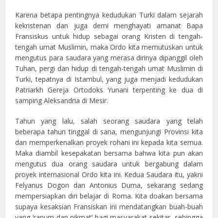
Karena betapa pentingnya kedudukan Turki dalam sejarah
kekristenan dan juga demi menghayati amanat Bapa
Fransiskus untuk hidup sebagai orang Kristen di tengah-
tengah umat Muslimin, maka Ordo kita memutuskan untuk
mengutus para saudara yang merasa dirinya dipanggil oleh
Tuhan, pergi dan hidup di tengah-tengah umat Muslimin di
Turki, tepatnya di Istambul, yang juga menjadi kedudukan
Patriarkh Gereja Ortodoks Yunani terpenting ke dua di
samping Aleksandria di Mesir.
Tahun yang lalu, salah seorang saudara yang telah
beberapa tahun tinggal di sana, mengunjungi Provinsi kita
dan memperkenalkan proyek rohani ini kepada kita semua.
Maka diambil kesepakatan bersama bahwa kita pun akan
mengutus dua orang saudara untuk bergabung dalam
proyek internasional Ordo kita ini. Kedua Saudara itu, yakni
Felyanus Dogon dan Antonius Duma, sekarang sedang
mempersiapkan diri belajar di Roma. Kita doakan bersama
supaya kesaksian Fransiskan ini mendatangkan buah-buah
yang ‘ranum dan nikmat’ bagi masyarakat sekitar, sehingga