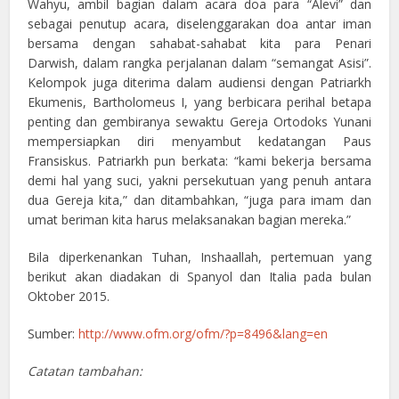
Wahyu, ambil bagian dalam acara doa para “Alevi” dan
sebagai penutup acara, diselenggarakan doa antar iman
bersama dengan sahabat-sahabat kita para Penari
Darwish, dalam rangka perjalanan dalam “semangat Asisi”.
Kelompok juga diterima dalam audiensi dengan Patriarkh
Ekumenis, Bartholomeus I, yang berbicara perihal betapa
penting dan gembiranya sewaktu Gereja Ortodoks Yunani
mempersiapkan diri menyambut kedatangan Paus
Fransiskus. Patriarkh pun berkata: “kami bekerja bersama
demi hal yang suci, yakni persekutuan yang penuh antara
dua Gereja kita,” dan ditambahkan, “juga para imam dan
umat beriman kita harus melaksanakan bagian mereka.”
Bila diperkenankan Tuhan, Inshaallah, pertemuan yang
berikut akan diadakan di Spanyol dan Italia pada bulan
Oktober 2015.
Sumber:
http://www.ofm.org/ofm/?p=8496&lang=en
Catatan tambahan: