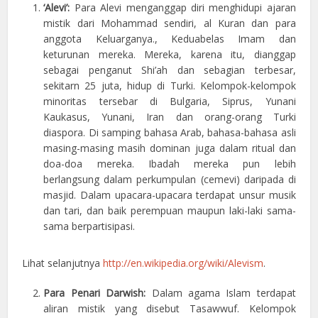
‘Alevi’:
Para Alevi menganggap diri menghidupi ajaran
mistik dari Mohammad sendiri, al Kuran dan para
anggota Keluarganya., Keduabelas Imam dan
keturunan mereka. Mereka, karena itu, dianggap
sebagai penganut Shi’ah dan sebagian terbesar,
sekitarn 25 juta, hidup di Turki. Kelompok-kelompok
minoritas tersebar di Bulgaria, Siprus, Yunani
Kaukasus, Yunani, Iran dan orang-orang Turki
diaspora. Di samping bahasa Arab, bahasa-bahasa asli
masing-masing masih dominan juga dalam ritual dan
doa-doa mereka. Ibadah mereka pun lebih
berlangsung dalam perkumpulan (cemevi) daripada di
masjid. Dalam upacara-upacara terdapat unsur musik
dan tari, dan baik perempuan maupun laki-laki sama-
sama berpartisipasi.
Lihat selanjutnya
http://en.wikipedia.org/wiki/Alevism
.
Para Penari Darwish:
Dalam agama Islam terdapat
aliran mistik yang disebut Tasawwuf. Kelompok