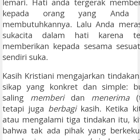
lemari. Hati anda tergerak member
kepada orang yang Anda p
membutuhkannya. Lalu Anda mera
sukacita dalam hati karena tel
memberikan kepada sesama sesua
sendiri suka.
Kasih Kristiani mengajarkan tindakan
sikap yang konkret dan simple: b
saling
memberi
dan
menerima
(t
tetapi juga
berbagi
kasih. Ketika k
atau mengalami tiga tindakan itu, k
bahwa tak ada pihak yang berkeku