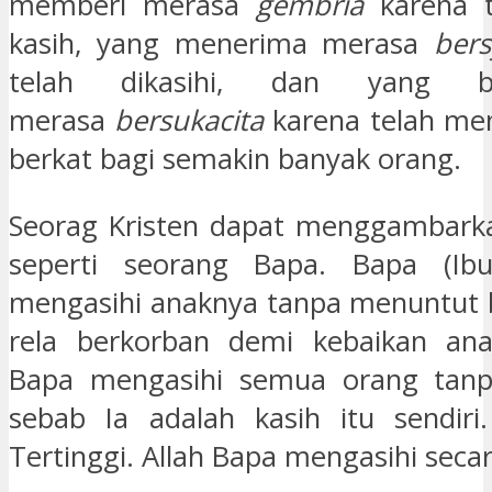
memberi merasa
gembria
karena t
kasih, yang menerima merasa
bers
telah dikasihi, dan yang be
merasa
bersukacita
karena telah men
berkat bagi semakin banyak orang.
Seorag Kristen dapat menggambarka
seperti seorang Bapa. Bapa (Ib
mengasihi anaknya tanpa menuntut 
rela berkorban demi kebaikan anak
Bapa mengasihi semua orang tanpa 
sebab Ia adalah kasih itu sendiri
Tertinggi. Allah Bapa mengasihi secar