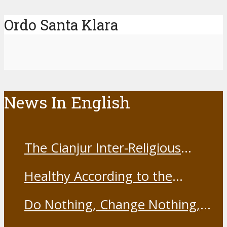
Ordo Santa Klara
News In English
The Cianjur Inter-Religious
Harmony Forum held the Covid-
Healthy According to the
19 Vaccine
Franciscans
Do Nothing, Change Nothing,
Resist Nothing