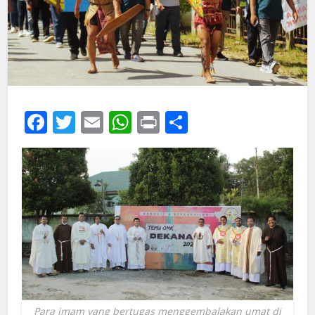
Facebook
Twitter
Email
WhatsApp
Print
Share
Para imam yang bertugas menggembalakan umat di