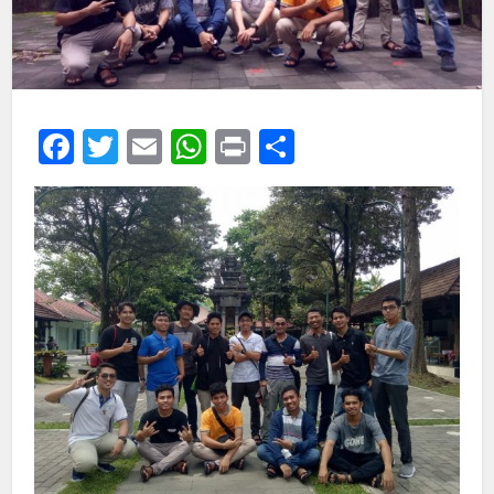
Facebook
Twitter
Email
WhatsApp
Print
Share