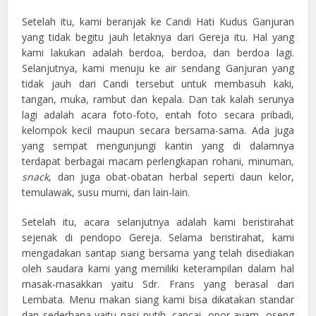
Setelah itu, kami beranjak ke Candi Hati Kudus Ganjuran
yang tidak begitu jauh letaknya dari Gereja itu. Hal yang
kami lakukan adalah berdoa, berdoa, dan berdoa lagi.
Selanjutnya, kami menuju ke air sendang Ganjuran yang
tidak jauh dari Candi tersebut untuk membasuh kaki,
tangan, muka, rambut dan kepala. Dan tak kalah serunya
lagi adalah acara foto-foto, entah foto secara pribadi,
kelompok kecil maupun secara bersama-sama. Ada juga
yang sempat mengunjungi kantin yang di dalamnya
terdapat berbagai macam perlengkapan rohani, minuman
,
snack
, dan juga obat-obatan herbal seperti daun kelor,
temulawak, susu murni, dan lain-lain.
Setelah itu, acara selanjutnya adalah kami beristirahat
sejenak di pendopo Gereja. Selama beristirahat, kami
mengadakan santap siang bersama yang telah disediakan
oleh saudara kami yang memiliki keterampilan dalam hal
masak-masakkan yaitu Sdr. Frans yang berasal dari
Lembata. Menu makan siang kami bisa dikatakan standar
dan sederhana yaitu nasi putih, capcai, opor ayam, oseng