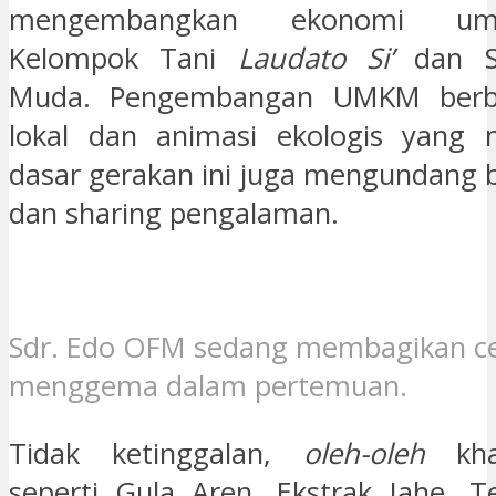
mengembangkan ekonomi um
Kelompok Tani
Laudato Si’
dan S
Muda. Pengembangan UMKM berbas
lokal dan animasi ekologis yang m
dasar gerakan ini juga mengundang b
dan sharing pengalaman.
Sdr. Edo OFM sedang membagikan ceri
menggema dalam pertemuan.
Tidak ketinggalan,
oleh-oleh
khas
seperti Gula Aren, Ekstrak Jahe,