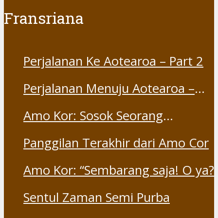
Fransriana
Perjalanan Ke Aotearoa – Part 2
Perjalanan Menuju Aotearoa –
Part 1
Amo Kor: Sosok Seorang
“Saudara” dan “Dina” yang
Panggilan Terakhir dari Amo Cor
Otentik
Amo Kor: “Sembarang saja! O ya?
Sentul Zaman Semi Purba