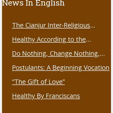
News In English
The Cianjur Inter-Religious
Harmony Forum held the Covid-
Healthy According to the
19 Vaccine
Franciscans
Do Nothing, Change Nothing,
Resist Nothing
Postulants: A Beginning Vocation
“The Gift of Love”
Healthy By Franciscans