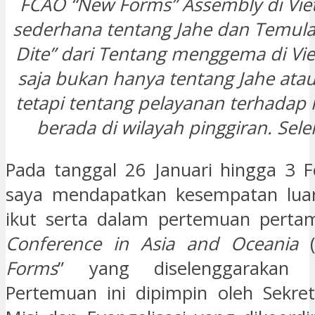
FCAO “New Forms” Assembly di Vie
sederhana tentang Jahe dan Temul
Dite” dari Tentang menggema di Vi
saja bukan hanya tentang Jahe at
tetapi tentang pelayanan terhadap
berada di wilayah pinggiran. Sel
Pada tanggal 26 Januari hingga 3 F
saya mendapatkan kesempatan luar
ikut serta dalam pertemuan pert
Conference in Asia and Oceania
(
Forms
” yang diselenggarakan 
Pertemuan ini dipimpin oleh Sekret