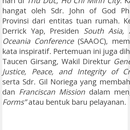
hari di
Thu Duc, Ho Chi Minh City
. 
hangat oleh Sdr. John of God Phu
Provinsi dari entitas tuan rumah. K
Derrick Yap, Presiden
South Asia, 
Oceania Conference
(SAAOC), memb
kata inspiratif. Pertemuan ini juga dih
Taucen Girsang, Wakil Direktur
Gene
Justice, Peace, and Integrity of Cr
serta Sdr. Gil Noriega yang membah
dan
Franciscan Mission
dalam men
Forms”
atau bentuk baru pelayanan.