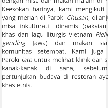
dengan misa dan makan malam di P
Keesokan harinya, kami mengikuti 
yang meriah di Paroki
Chusan
, dila
misa inkulturatif dinamis (pakaian
khas dan lagu liturgis Vietnam
Plei
gending
Jawa) dan makan sia
komunitas setempat. Kami juga 
Paroki
Iato
untuk melihat klinik dan 
kanak-kanak di sana, sebelu
pertunjukan budaya di restoran a
khas etnis.