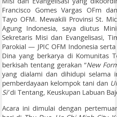
Misi dan Evangelisasi yang dikoordi
Francisco Gomes Vargas OFm dan
Tayo OFM. Mewakili Provinsi St. Mic
Agung Indonesia, saya diutus Minis
Sekretaris Misi dan Evangelisasi, T
Parokial — JPIC OFM Indonesia serta
Dina yang berkarya di Komunitas T
berkisah tentang gerakan “
New Form
yang dialami dan dihidupi selama i
pemberdayaan kelompok tani dan
U
Si’
di Tentang, Keuskupan Labuan Baj
Acara ini dimulai dengan pertemua