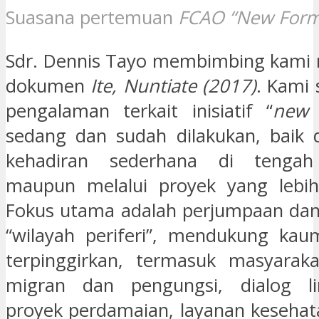
Suasana pertemuan
FCAO “New Form
Sdr. Dennis Tayo membimbing kami 
dokumen
Ite, Nuntiate
(2017)
. Kami 
pengalaman terkait inisiatif “
new 
sedang dan sudah dilakukan, baik 
kehadiran sederhana di tengah
maupun melalui proyek yang lebih 
Fokus utama adalah perjumpaan dan
“wilayah periferi”, mendukung kau
terpinggirkan, termasuk masyaraka
migran dan pengungsi, dialog l
proyek perdamaian, layanan kesehata