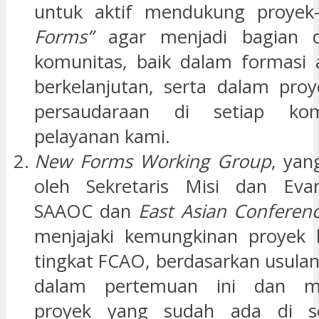
untuk aktif mendukung proyek
Forms”
agar menjadi bagian d
komunitas, baik dalam formasi
berkelanjutan, serta dalam pro
persaudaraan di setiap ko
pelayanan kami.
New Forms Working Group
, yan
oleh Sekretaris Misi dan Evang
SAAOC dan
East Asian Conferen
menjajaki kemungkinan proyek k
tingkat FCAO, berdasarkan usula
dalam pertemuan ini dan m
proyek yang sudah ada di se