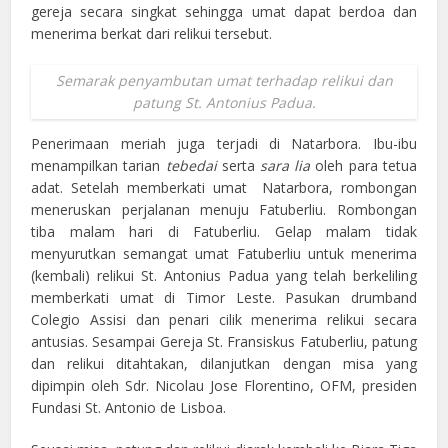
gereja secara singkat sehingga umat dapat berdoa dan
menerima berkat dari relikui tersebut.
Semarak penyambutan umat terhadap relikui dan
patung St. Antonius Padua.
Penerimaan meriah juga terjadi di Natarbora. Ibu-ibu
menampilkan tarian
tebedai
serta
sara lia
oleh para tetua
adat. Setelah memberkati umat Natarbora, rombongan
meneruskan perjalanan menuju Fatuberliu. Rombongan
tiba malam hari di Fatuberliu. Gelap malam tidak
menyurutkan semangat umat Fatuberliu untuk menerima
(kembali) relikui St. Antonius Padua yang telah berkeliling
memberkati umat di Timor Leste. Pasukan drumband
Colegio Assisi dan penari cilik menerima relikui secara
antusias. Sesampai Gereja St. Fransiskus Fatuberliu, patung
dan relikui ditahtakan, dilanjutkan dengan misa yang
dipimpin oleh Sdr. Nicolau Jose Florentino, OFM, presiden
Fundasi St. Antonio de Lisboa.