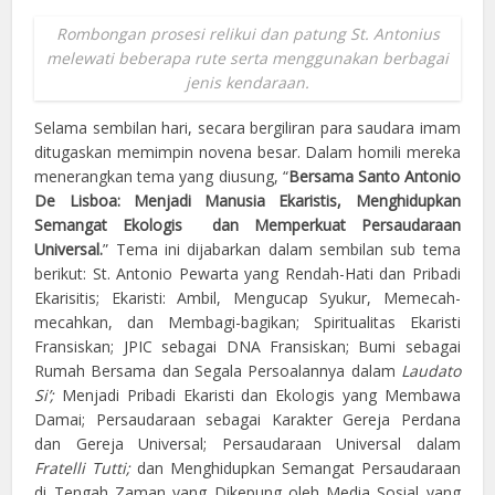
Rombongan prosesi relikui dan patung St. Antonius
melewati beberapa rute serta menggunakan berbagai
jenis kendaraan.
Selama sembilan hari, secara bergiliran para saudara imam
ditugaskan memimpin novena besar. Dalam homili mereka
menerangkan tema yang diusung, “
Bersama Santo Antonio
De Lisboa: Menjadi Manusia Ekaristis, Menghidupkan
Semangat Ekologis dan Memperkuat Persaudaraan
Universal.
” Tema ini dijabarkan dalam sembilan sub tema
berikut: St. Antonio Pewarta yang Rendah-Hati dan Pribadi
Ekarisitis; Ekaristi: Ambil, Mengucap Syukur, Memecah-
mecahkan, dan Membagi-bagikan; Spiritualitas Ekaristi
Fransiskan; JPIC sebagai DNA Fransiskan; Bumi sebagai
Rumah Bersama dan Segala Persoalannya dalam
Laudato
Si’;
Menjadi Pribadi Ekaristi dan Ekologis yang Membawa
Damai; Persaudaraan sebagai Karakter Gereja Perdana
dan Gereja Universal; Persaudaraan Universal dalam
Fratelli Tutti;
dan Menghidupkan Semangat Persaudaraan
di Tengah Zaman yang Dikepung oleh Media Sosial yang