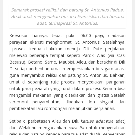
Semarak prosesi relikui dan patung St. Antonius Padua.
Anak-anak mengenakan busana Fransiskan dan busana
adat, terinspirasi St. Antonius.
Keesokan harinya, tepat pukul 06.00 pagi, diadakan
perayaan ekaristi menghormati St. Antonius. Setelahnya,
prosesi kedua dilakukan menuju Dili. Rute perjalanan
melewati beberapa tempat seperti Paroki Alas (via stasi
Besusu), Betano, Same, Maubisi, Aileu, dan berakhir di Dili.
Di setiap perhentian umat mempersiapkan beragam acara
guna menyambut relikui dan patung St. Antonius. Bahkan,
umat di sepanjang rute prosesi menyediakan panganan
untuk para peziarah yang turut dalam prosesi. Semua bisa
mengambil makanan yang disediakan dan gratis! Setelah
seremoni penyambutan, diadakan doa singkat dan
pemberkatan lalu rombongan melanjutkan perjalanan.
Setiba di perbatasan Aileu dan Dili,
katuas
adat
(tua adat)
dari Welaluhu mengucapkan
sara lia
untuk menyerahkan
reliqui dan patung kepada para tua adat di Dili. Penyerahan