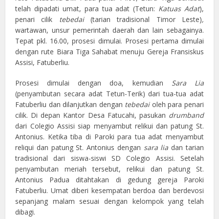
telah dipadati umat, para tua adat (Tetun:
Katuas
Adat
),
penari cilik
tebedai
(tarian tradisional Timor Leste)
,
wartawan, unsur pemerintah daerah dan lain sebagainya.
Tepat pkl. 16.00, prosesi dimulai. Prosesi pertama dimulai
dengan rute Biara Tiga Sahabat menuju Gereja Fransiskus
Assisi, Fatuberliu.
Prosesi dimulai dengan doa, kemudian
Sara
Lia
(penyambutan secara adat Tetun-Terik) dari tua-tua adat
Fatuberliu dan dilanjutkan dengan
tebedai
oleh para penari
cilik. Di depan Kantor Desa Fatucahi, pasukan
drumband
dari Colegio Assisi siap menyambut relikui dan patung St.
Antonius. Ketika tiba di Paroki para tua adat menyambut
reliqui dan patung St. Antonius dengan
sara lia
dan tarian
tradisional dari siswa-siswi SD Colegio Assisi. Setelah
penyambutan meriah tersebut, relikui dan patung St.
Antonius Padua ditahtakan di gedung gereja Paroki
Fatuberliu. Umat diberi kesempatan berdoa dan berdevosi
sepanjang malam sesuai dengan kelompok yang telah
dibagi.