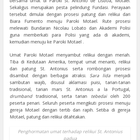
bersama umat di Paroki St. Antonio de Lisboa, Motael.
Sekaligus merupakan pesta pelindung Fundasi. Perayaan
tersebut dimulai dengan prosesi patung dan relikui dari
Biara Fumento menuju Paroki Motael. Rute prosesi
melewati Bundaran Nicolau Lobato dan Akademi Polisi
guna memberkati para Polisi yang ada di akademi,
kemudian menuju ke Paroki Motael .
Umat Paroki Motael menyambut relikui dengan meriah.
Tiba di Kedutaan Amerika, tempat umat menanti, relikui
dan patung St. Antonius serta rombongan prosesi
disambut dengan berbagai atraksi.
Sara lida
menjadi
sambutan wajib, disusul aklamasi puisi, tarian-tarian
tradisional, tarian mars St. Antonius a la Portugal,
drumband
tradisional, serta tarian
tebedai
oleh 200
peserta penari. Seluruh peserta mengikuti prosesi menuju
gereja Motael dengan tertib dan rapih. Setiba di gereja
Motael, patung dan relikui ditahtakan.
Penghormatan umat terhadap relikui St. Antonius
padua