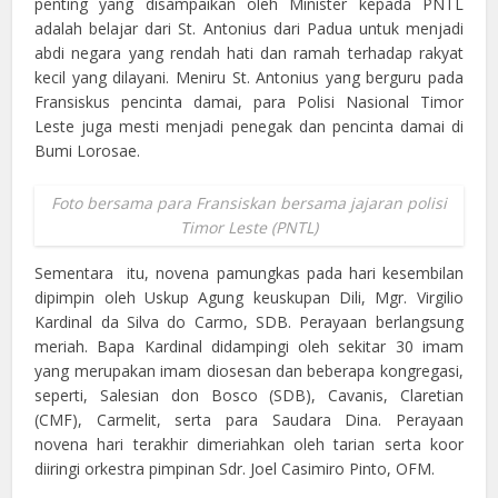
penting yang disampaikan oleh Minister kepada PNTL
adalah belajar dari St. Antonius dari Padua untuk menjadi
abdi negara yang rendah hati dan ramah terhadap rakyat
kecil yang dilayani. Meniru St. Antonius yang berguru pada
Fransiskus pencinta damai, para Polisi Nasional Timor
Leste juga mesti menjadi penegak dan pencinta damai di
Bumi Lorosae.
Foto bersama para Fransiskan bersama jajaran polisi
Timor Leste (PNTL)
Sementara itu, novena pamungkas pada hari kesembilan
dipimpin oleh Uskup Agung keuskupan Dili, Mgr. Virgilio
Kardinal da Silva do Carmo, SDB. Perayaan berlangsung
meriah. Bapa Kardinal didampingi oleh sekitar 30 imam
yang merupakan imam diosesan dan beberapa kongregasi,
seperti, Salesian don Bosco (SDB), Cavanis, Claretian
(CMF), Carmelit, serta para Saudara Dina. Perayaan
novena hari terakhir dimeriahkan oleh tarian serta koor
diiringi orkestra pimpinan Sdr. Joel Casimiro Pinto, OFM.