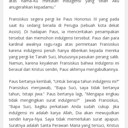
atas nama-Ku mintalah indulgensi yang telah Aku
anugerahkan kepadamu.”
Fransiskus segera pergi ke Paus Honorius III yang pada
saat itu sedang berada di Perugia (sebuah kota dekat
Assisi). Di hadapan Paus, ia menceritakan penampakan
tersebut dan memohon indulgensi tersebut. Paus dan para
kardinal awalnya ragu-ragu atas permintaan Fransiskus
karena indulgensi penuh hanya diberikan kepada mereka
yang pergi ke Tanah Suci, khususnya pasukan perang salib.
Namun, karena keyakinan Fransiskus bahwa Indulgensi ini
berasal dari Kristus sendiri, Paus akhirnya mengabulkannya.
Paus bertanya kembali, “Untuk berapa tahun indulgensi ini?”
Fransiskus menjawab, “Bapa Suci, saya tidak bertanya
tahun, tetapi jiwa.” Paus bertanya lagi, “Mengapa engkau
tidak mengingikan surat indulgensi?” Jawab Fransiskus,
“Bapa Suci, bagiku perkataan Anda sudah cukup. Jika
indulgensi ini adalah karya Allah, Dia akan mewujudkan
sendiri karya-Nya. Saya tidak memerlukan surat apapun.
Suratnya adalah Santa Perawan Maria yang tersuci, Kristus