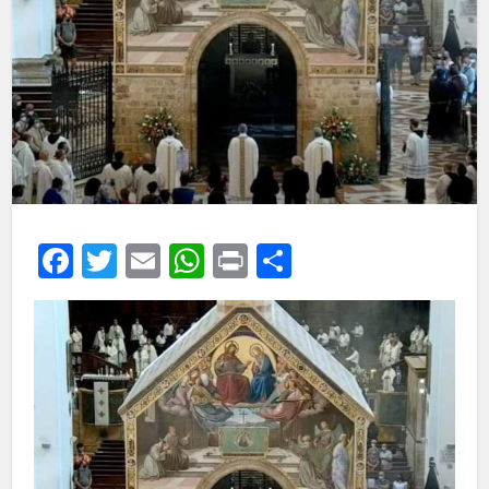
Facebook
Twitter
Email
WhatsApp
Print
Share